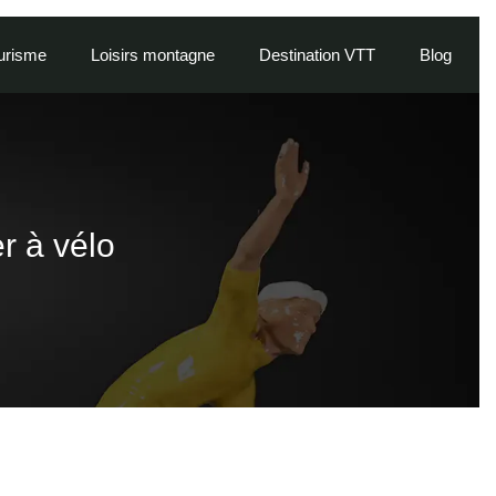
urisme
Loisirs montagne
Destination VTT
Blog
r à vélo