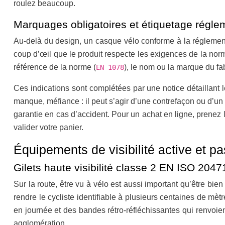
roulez beaucoup.
Marquages obligatoires et étiquetage régle
Au-delà du design, un casque vélo conforme à la réglement
coup d’œil que le produit respecte les exigences de la norm
référence de la norme (
), le nom ou la marque du fabr
EN 1078
Ces indications sont complétées par une notice détaillant l
manque, méfiance : il peut s’agir d’une contrefaçon ou d’u
garantie en cas d’accident. Pour un achat en ligne, prenez l
valider votre panier.
Équipements de visibilité active et p
Gilets haute visibilité classe 2 EN ISO 2047
Sur la route, être vu à vélo est aussi important qu’être bie
rendre le cycliste identifiable à plusieurs centaines de mè
en journée et des bandes rétro‑réfléchissantes qui renvoient
agglomération.