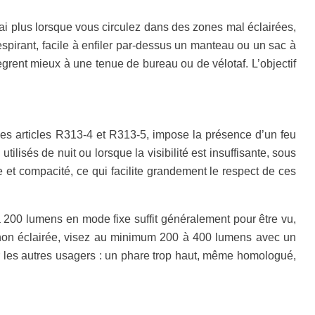
vrai plus lorsque vous circulez dans des zones mal éclairées,
espirant, facile à enfiler par‑dessus un manteau ou un sac à
rent mieux à une tenue de bureau ou de vélotaf. L’objectif
a les articles R313‑4 et R313‑5, impose la présence d’un feu
ilisés de nuit ou lorsque la visibilité est insuffisante, sous
et compacité, ce qui facilite grandement le respect de ces
à 200 lumens en mode fixe suffit généralement pour être vu,
e non éclairée, visez au minimum 200 à 400 lumens avec un
r les autres usagers : un phare trop haut, même homologué,