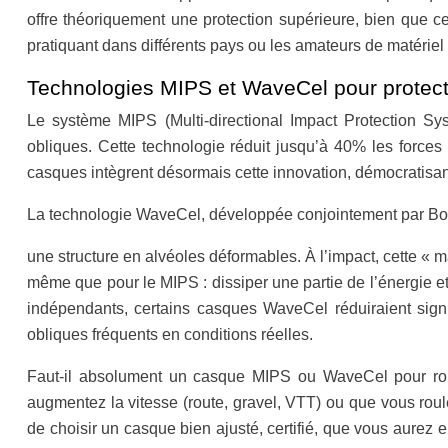
offre théoriquement une protection supérieure, bien que cel
pratiquant dans différents pays ou les amateurs de matérie
Technologies MIPS et WaveCel pour protecti
Le système MIPS (Multi-directional Impact Protection Sys
obliques. Cette technologie réduit jusqu’à 40% les force
casques intègrent désormais cette innovation, démocratisan
La technologie WaveCel, développée conjointement par Bont
une structure en alvéoles déformables. À l’impact, cette « 
même que pour le MIPS : dissiper une partie de l’énergie et s
indépendants, certains casques WaveCel réduiraient sign
obliques fréquents en conditions réelles.
Faut-il absolument un casque MIPS ou WaveCel pour rou
augmentez la vitesse (route, gravel, VTT) ou que vous roulez
de choisir un casque bien ajusté, certifié, que vous aurez