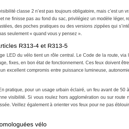
isibilité classe 2 n’est pas toujours obligatoire, mais c’est un 
et ne finisse pas au fond du sac, privilégiez un modèle léger, r
tées, des poches pratiques ou des versions zippées qui s’intèg
t pas seulement « quand vous y pensez ».
articles R313-4 et R313-5
age LED du vélo tient un rôle central. Le Code de la route, vi
e, fixes, en bon état de fonctionnement. Ces feux doivent être ut
un excellent compromis entre puissance lumineuse, autonomie 
n pratique, pour un usage urbain éclairé, un feu avant de 50 
nne visibilité. Si vous roulez hors agglomération ou sur rout
ssée. Veillez également à orienter vos feux pour ne pas ébloui
 homologuées vélo