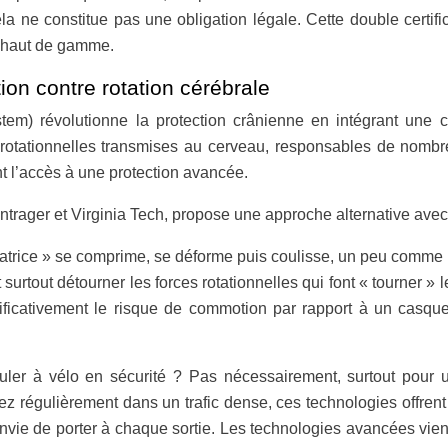
a ne constitue pas une obligation légale. Cette double certific
l haut de gamme.
on contre rotation cérébrale
tem) révolutionne la protection crânienne en intégrant une 
s rotationnelles transmises au cerveau, responsables de nom
t l’accès à une protection avancée.
rager et Virginia Tech, propose une approche alternative avec
matrice » se comprime, se déforme puis coulisse, un peu comme un
urtout détourner les forces rotationnelles qui font « tourner » l
ificativement le risque de commotion par rapport à un casqu
ler à vélo en sécurité ? Pas nécessairement, surtout pour 
 régulièrement dans un trafic dense, ces technologies offrent un 
 envie de porter à chaque sortie. Les technologies avancées vi