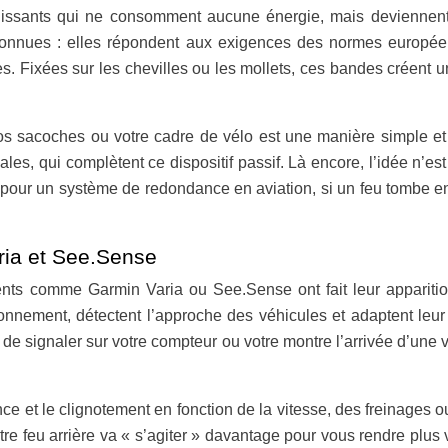
échissants qui ne consomment aucune énergie, mais deviennent 
connues : elles répondent aux exigences des normes européenn
ires. Fixées sur les chevilles ou les mollets, ces bandes créent
vos sacoches ou votre cadre de vélo est une manière simple et 
les, qui complètent ce dispositif passif. Là encore, l’idée n’e
pour un système de redondance en aviation, si un feu tombe en
aria et See.Sense
ents comme Garmin Varia ou See.Sense ont fait leur apparitio
ronnement, détectent l’approche des véhicules et adaptent leu
 de signaler sur votre compteur ou votre montre l’arrivée d’une 
 et le clignotement en fonction de la vitesse, des freinages ou
otre feu arrière va « s’agiter » davantage pour vous rendre plus 