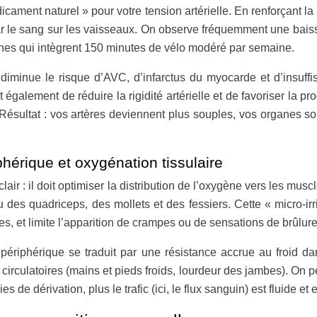
ament naturel » pour votre tension artérielle. En renforçant la p
ar le sang sur les vaisseaux. On observe fréquemment une baiss
nnes qui intègrent 150 minutes de vélo modéré par semaine.
 diminue le risque d’AVC, d’infarctus du myocarde et d’insuff
 également de réduire la rigidité artérielle et de favoriser la 
. Résultat : vos artères deviennent plus souples, vos organes s
phérique et oxygénation tissulaire
ir : il doit optimiser la distribution de l’oxygène vers les musc
es quadriceps, des mollets et des fessiers. Cette « micro-irri
s, et limite l’apparition de crampes ou de sensations de brûlure 
 périphérique se traduit par une résistance accrue au froid dan
circulatoires (mains et pieds froids, lourdeur des jambes). On pe
es de dérivation, plus le trafic (ici, le flux sanguin) est fluide