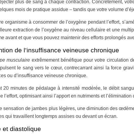
’éjecter plus de sang à chaque contraction. Concrètement, vot
elques mois de pratique assidue – tandis que votre volume d’éj
 organisme à consommer de l’oxygène pendant l’effort, s’amélio
leure extraction de l’oxygène au niveau cellulaire et une multi
e avant et que vous pouvez maintenir des efforts prolongés ave
ion de l’insuffisance veineuse chronique
pe musculaire
extrêmement bénéfique pour votre circulation de
ulsent le sang vers le cœur, contrecarrant ainsi la force grav
ces ou d’insuffisance veineuse chronique.
20 minutes de pédalage à intensité modérée, le débit sang
 l’effort, optimisant ainsi l’apport en nutriments et l’éliminati
 une sensation de jambes plus légères, une diminution des œdème
s qui travaillent longtemps assises ou devant un écran.
 et diastolique