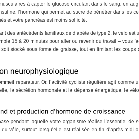
 musculaires à capter le glucose circulant dans le sang, en a
’insuline, l’hormone qui permet au sucre de pénétrer dans les cell
s et votre pancréas est moins sollicité.
t des antécédents familiaux de diabète de type 2, le vélo est un
ple 15 à 20 minutes pour aller ou revenir du travail – vous fac
it stocké sous forme de graisse, tout en limitant les coups de
ion neurophysiologique
il réparateur. Or, l’activité cycliste régulière agit comme u
relle, la sécrétion hormonale et la dépense énergétique, le v
nd et production d’hormone de croissance
se pendant laquelle votre organisme réalise l’essentiel de s
re du vélo, surtout lorsqu’elle est réalisée en fin d’après-mi