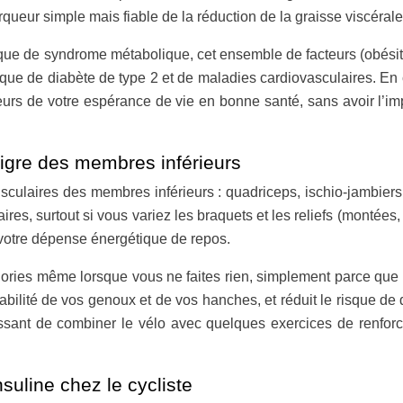
rqueur simple mais fiable de la réduction de la graisse viscérale
isque de syndrome métabolique, cet ensemble de facteurs (obésit
que de diabète de type 2 et de maladies cardiovasculaires. En
urs de votre espérance de vie en bonne santé, sans avoir l’imp
gre des membres inférieurs
culaires des membres inférieurs : quadriceps, ischio-jambiers, m
res, surtout si vous variez les braquets et les reliefs (montées
votre dépense énergétique de repos.
alories même lorsque vous ne faites rien, simplement parce qu
bilité de vos genoux et de vos hanches, et réduit le risque de
ressant de combiner le vélo avec quelques exercices de renfor
nsuline chez le cycliste