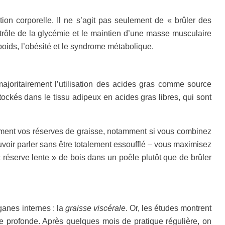
ion corporelle. Il ne s’agit pas seulement de « brûler des
ntrôle de la glycémie et le maintien d’une masse musculaire
poids, l’obésité et le syndrome métabolique.
ajoritairement l’utilisation des acides gras comme source
stockés dans le tissu adipeux en acides gras libres, qui sont
vement vos réserves de graisse, notamment si vous combinez
uvoir parler sans être totalement essoufflé – vous maximisez
réserve lente » de bois dans un poêle plutôt que de brûler
ganes internes : la
graisse viscérale
. Or, les études montrent
e profonde. Après quelques mois de pratique régulière, on